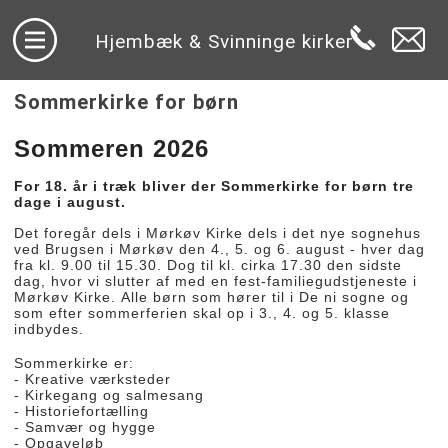
Hjembæk & Svinninge kirker
Sommerkirke for børn
Sommeren 2026
For 18. år i træk bliver der Sommerkirke for børn tre
dage i august.
Det foregår dels i Mørkøv Kirke dels i det nye sognehus
ved Brugsen i Mørkøv den 4., 5. og 6. august - hver dag
fra kl. 9.00 til 15.30. Dog til kl. cirka 17.30 den sidste
dag, hvor vi slutter af med en fest-familiegudstjeneste i
Mørkøv Kirke.
Alle børn som hører til i De ni sogne og
som efter sommerferien skal op i 3., 4. og 5. klasse
indbydes.
Sommerkirke er:
- Kreative værksteder
- Kirkegang og salmesang
- Historiefortælling
- Samvær og hygge
- Opgaveløb