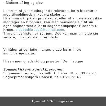
- Masser af leg og sjov
I starten af juni modtager de relevante børn brochurer
med tilmeldingsblanket via skolerne.
Hvis man går på en privatskole, eller af anden årsag ikke
modtager en brochure, kan man henvende sig til sin
egen sognepræst eller til sognemedhjælper Elsebeth D.
Kruse,
elsebethkruse@hotmail.com
.
Tilmeldingsfristen er 26. juni. Dog kan man tilmelde sig
senere, hvis der stadig er plads.
Vi håber at se rigtig mange, glade børn til tre
indholdsrige dage.
Hilsen menighedsråd og præster i De ni sogne
Sommerkirkens kontaktpersoner:
Sognemedhjælper, Elsebeth D. Kruse, tlf. 23 83 67 77
Sognepræst Asbjørn Hansen, tlf. 61 27 28 46
Hjembæk & Svinninge kirker