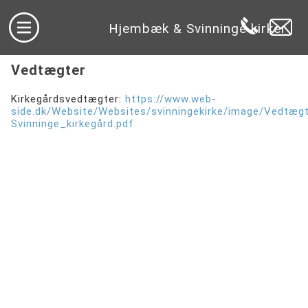
Hjembæk & Svinninge kirker
Vedtægter
Kirkegårdsvedtægter:
https://www.web-
side.dk/Website/Websites/svinningekirke/image/Vedtæ
Svinninge_kirkegård.pdf